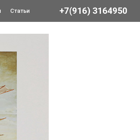
+
7(916) 3164950
ы
Статьи